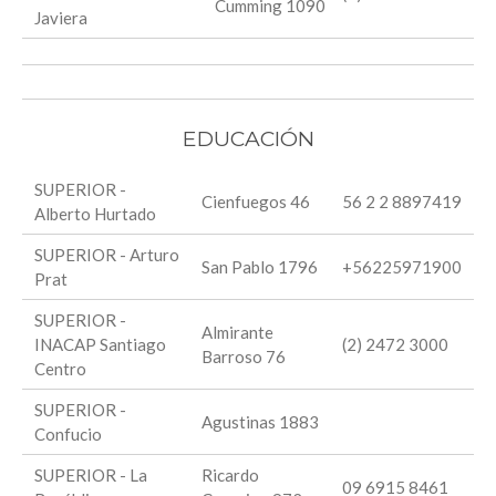
Cumming 1090
Javiera
EDUCACIÓN
SUPERIOR -
Cienfuegos 46
56 2 2 8897419
Alberto Hurtado
SUPERIOR - Arturo
San Pablo 1796
+56225971900
Prat
SUPERIOR -
Almirante
INACAP Santiago
(2) 2472 3000
Barroso 76
Centro
SUPERIOR -
Agustinas 1883
Confucio
SUPERIOR - La
Ricardo
09 6915 8461