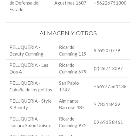
de Defensa del
Agustinas 1687
+56226751800
Estado
ALMACEN Y OTROS
PELUQUERIA -
Ricardo
9 5920 0779
Beauty Cumming
Cumming 119
PELUQUERIA - Las
Ricardo
(2) 2671 3097
Dos A
Cumming 679
PELUQUERIA -
San Pablo
+56977561138
Cabaña de los pelitos
1742
PELUQUERIA - Style
Almirante
9 7831 8439
& Beauty
Barroso 385
PELUQUERIA -
Ricardo
09 6915 8461
Tamara Salon Unisex
Cumming 972