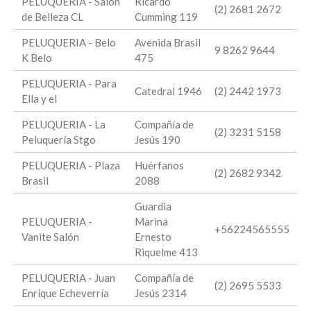
PELUQUERIA - Salón
Ricardo
(2) 2681 2672
de Belleza CL
Cumming 119
PELUQUERIA - Belo
Avenida Brasil
9 8262 9644
K Belo
475
PELUQUERIA - Para
Catedral 1946
(2) 2442 1973
Ella y el
PELUQUERIA - La
Compañía de
(2) 3231 5158
Peluquería Stgo
Jesús 190
PELUQUERIA - Plaza
Huérfanos
(2) 2682 9342
Brasil
2088
Guardia
PELUQUERIA -
Marina
+56224565555
Vanite Salón
Ernesto
Riquelme 413
PELUQUERIA - Juan
Compañía de
(2) 2695 5533
Enríque Echeverría
Jesús 2314