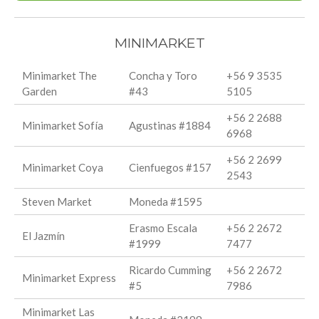
MINIMARKET
Minimarket The
Concha y Toro
+56 9 3535
Garden
#43
5105
+56 2 2688
Minimarket Sofía
Agustinas #1884
6968
+56 2 2699
Minimarket Coya
Cienfuegos #157
2543
Steven Market
Moneda #1595
Erasmo Escala
+56 2 2672
El Jazmín
#1999
7477
Ricardo Cumming
+56 2 2672
Minimarket Express
#5
7986
Minimarket Las