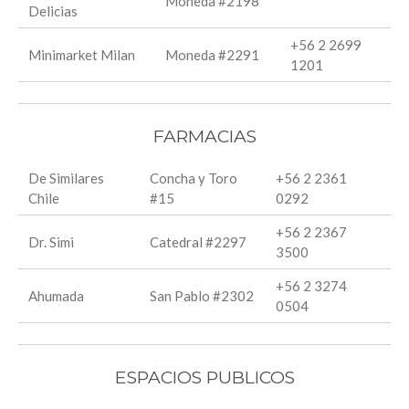
Moneda #2198
Delicias
+56 2 2699
Minimarket Milan
Moneda #2291
1201
FARMACIAS
De Similares
Concha y Toro
+56 2 2361
Chile
#15
0292
+56 2 2367
Dr. Simi
Catedral #2297
3500
+56 2 3274
Ahumada
San Pablo #2302
0504
ESPACIOS PUBLICOS