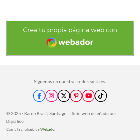
Crea tu propia página web con
Webador
Síguenos en nuestras redes sociales.
F
I
X
P
Y
T
a
n
i
o
i
c
s
n
u
k
© 2025 - Barrio Brasil, Santiago | Sitio web diseñado por
e
t
t
T
T
b
a
e
u
o
Digráfico
o
g
r
b
k
Con la tecnología de
Webador
o
r
e
e
k
a
s